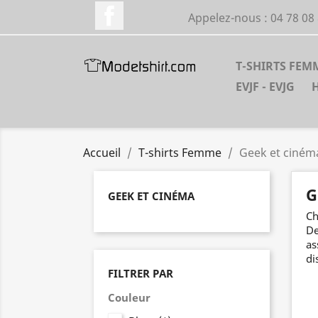
Facebook
Appelez-nous :
04 78 08
T-SHIRTS FEM
EVJF - EVJG
Accueil
T-shirts Femme
Geek et ciném
G
GEEK ET CINÉMA
Ch
De
as
di
FILTRER PAR
Couleur