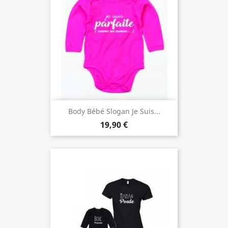
Body Bébé Slogan Je Suis...
19,90 €