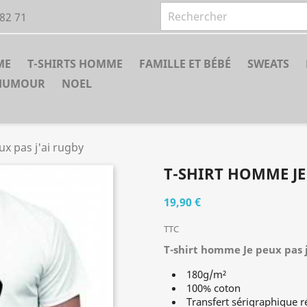
 82 71
ME
T-SHIRTS HOMME
FAMILLE ET BÉBÉ
SWEATS
HUMOUR
NOEL
x pas j'ai rugby
T-SHIRT HOMME JE
19,90 €
TTC
T-shirt homme
Je peux pas 
180g/m²
100% coton
Transfert sérigraphique r