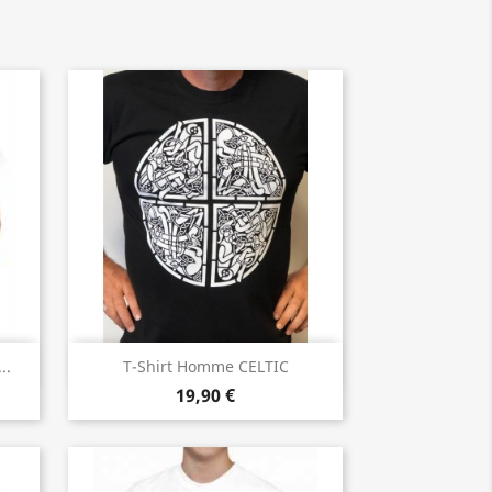
Aperçu rapide

..
T-Shirt Homme CELTIC
19,90 €