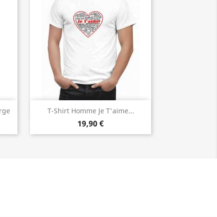
Aperçu rapide

rge
T-Shirt Homme Je T'aime...
19,90 €