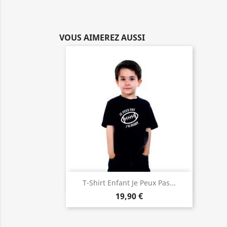
VOUS AIMEREZ AUSSI
Aperçu rapide

T-Shirt Enfant Je Peux Pas...
19,90 €