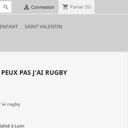
shopping_cart


Panier
(0)
Connexion
ENFANT
SAINT VALENTIN
 PEUX PAS J'AI RUGBY
j'ai rugby
éalisé à Lyon