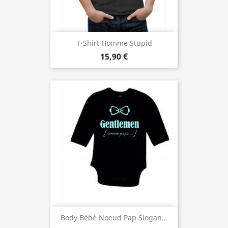
T-Shirt Homme Stupid
15,90 €
Body Bébé Noeud Pap Slogan...