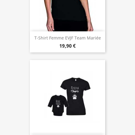
T-Shirt Femme EVJF Team Mariée
19,90 €