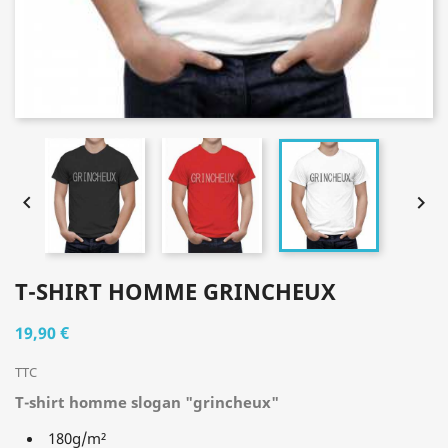


T-SHIRT HOMME GRINCHEUX
19,90 €
TTC
T-shirt homme slogan "grincheux"
180g/m²