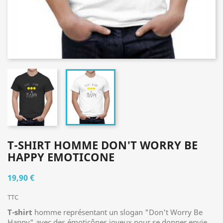
T-SHIRT HOMME DON'T WORRY BE
HAPPY EMOTICONE
19,90 €
TTC
T-shirt
homme représentant un slogan "Don't Worry Be
Happy" avec des émoticônes joyeux pour se donner envie