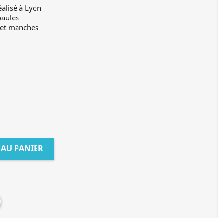
éalisé à Lyon
paules
 et manches
 AU PANIER