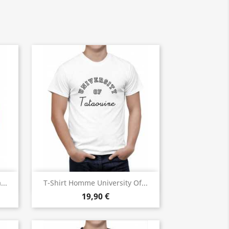
Aperçu rapide

..
T-Shirt Homme University Of...
19,90 €