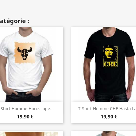
atégorie :
Aperçu rapide
Aperçu rapide


-Shirt Homme Horoscope...
T-Shirt Homme CHE Hasta La.
19,90 €
19,90 €