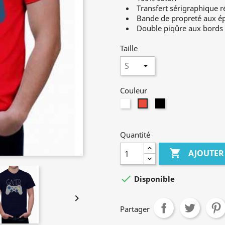
Transfert sérigraphique r
Bande de propreté aux é
Double piqûre aux bords
Taille
Couleur
Blanc
Noir
Rouge
Quantité

AJOUTER

Disponible

Partager