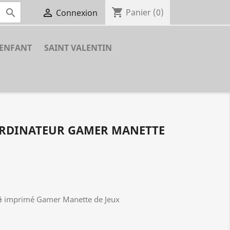
shopping_cart


Panier
(0)
Connexion
ENFANT
SAINT VALENTIN
ORDINATEUR GAMER MANETTE
é
imprimé Gamer Manette de Jeux