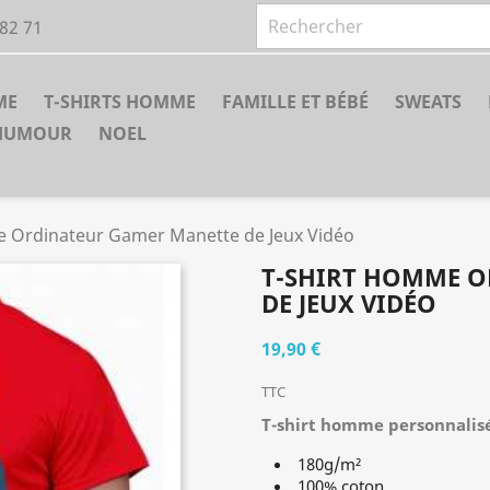
 82 71
ME
T-SHIRTS HOMME
FAMILLE ET BÉBÉ
SWEATS
HUMOUR
NOEL
e Ordinateur Gamer Manette de Jeux Vidéo
T-SHIRT HOMME 
DE JEUX VIDÉO
19,90 €
TTC
T-shirt homme personnalis
180g/m²
100% coton